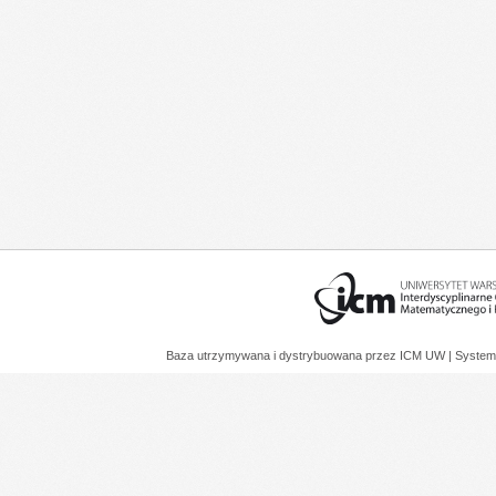
Baza utrzymywana i dystrybuowana przez
ICM UW
| System