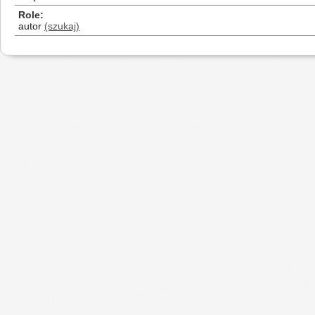
Role
autor
(szukaj)