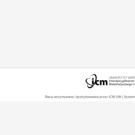
Baza utrzymywana i dystrybuowana przez
ICM UW
| System