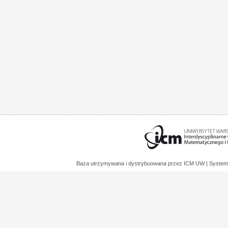
Baza utrzymywana i dystrybuowana przez
ICM UW
| System