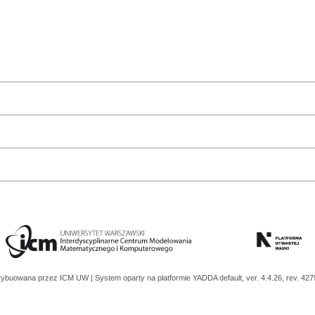
trybuowana przez
ICM UW
| System oparty na platformie
YADDA
default, ver. 4.4.26, rev. 42