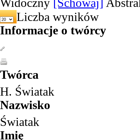
Widoczny
[Schowaj]
Abstra
Liczba wyników
Informacje o twórcy
Twórca
H. Światak
Nazwisko
Światak
Imię