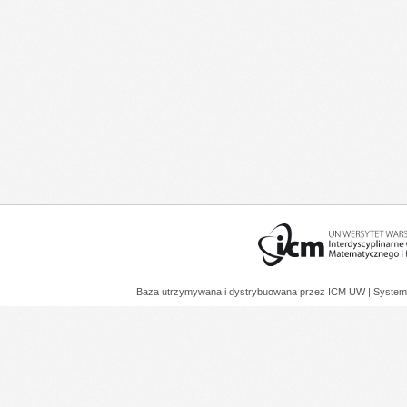
Baza utrzymywana i dystrybuowana przez
ICM UW
| System