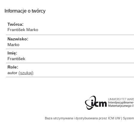
Informacje o twórcy
Twórca
František Marko
Nazwisko
Marko
Imię
František
Role
autor
(szukaj)
Baza utrzymywana i dystrybuowana przez
ICM UW
| System