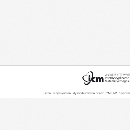
Baza utrzymywana i dystrybuowana przez
ICM UW
| System