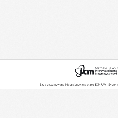
Baza utrzymywana i dystrybuowana przez
ICM UW
| System