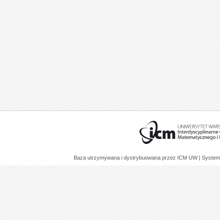
Baza utrzymywana i dystrybuowana przez
ICM UW
| System