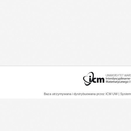
Baza utrzymywana i dystrybuowana przez
ICM UW
| System