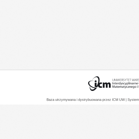
Baza utrzymywana i dystrybuowana przez
ICM UW
| System