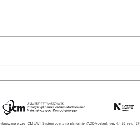
trybuowana przez
ICM UW
| System oparty na platformie
YADDA
default, ver. 4.4.26, rev. 42