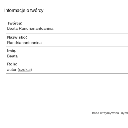
Informacje o twórcy
Twórca
Beata Randrianantoanina
Nazwisko
Randrianantoanina
Imię
Beata
Role
autor
(szukaj)
Baza utrzymywana i dys