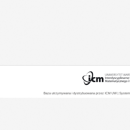
Baza utrzymywana i dystrybuowana przez
ICM UW
| System