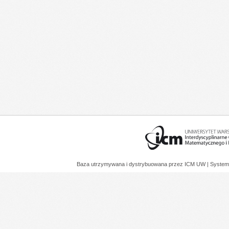
Baza utrzymywana i dystrybuowana przez
ICM UW
| System