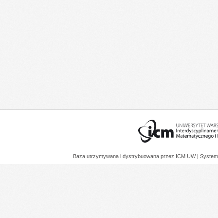
Baza utrzymywana i dystrybuowana przez
ICM UW
| System