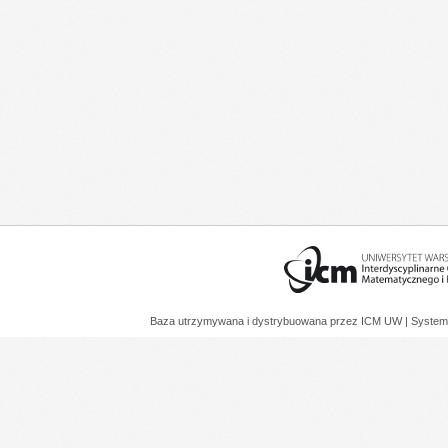
Baza utrzymywana i dystrybuowana przez
ICM UW
| System