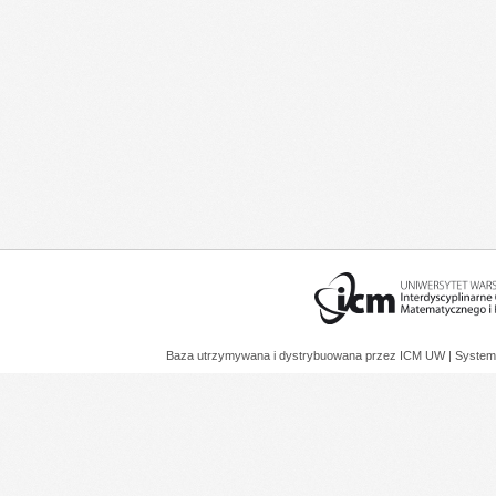
Baza utrzymywana i dystrybuowana przez
ICM UW
| System