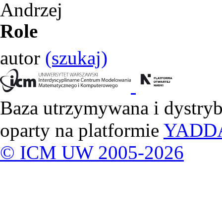
Andrzej
Role
autor
(szukaj)
Baza utrzymywana i dystry
oparty na platformie
YADD
© ICM UW 2005-2026