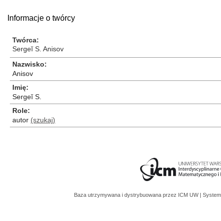
Informacje o twórcy
Twórca
Sergeĭ S. Anisov
Nazwisko
Anisov
Imię
Sergeĭ S.
Role
autor
(szukaj)
Baza utrzymywana i dystrybuowana przez
ICM UW
| System