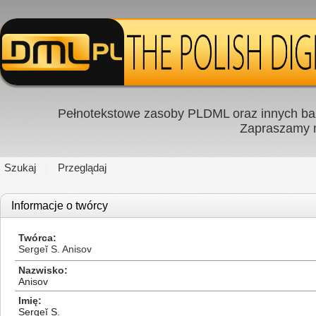
Pełnotekstowe zasoby PLDML oraz innych baz
Zapraszamy
Szukaj
Przeglądaj
Informacje o twórcy
Twórca
Sergeĭ S. Anisov
Nazwisko
Anisov
Imię
Sergeĭ S.