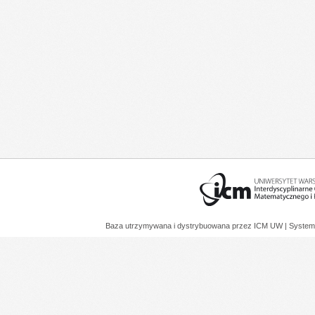
Baza utrzymywana i dystrybuowana przez
ICM UW
| System