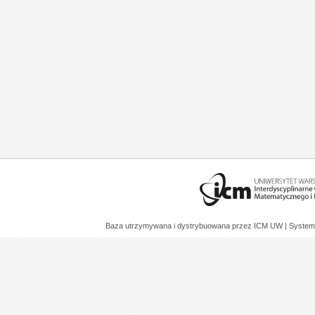
Baza utrzymywana i dystrybuowana przez
ICM UW
| System