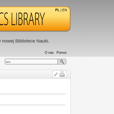
PL
|
EN
nowej Bibliotece Nauki.
O nas
Pomoc
test