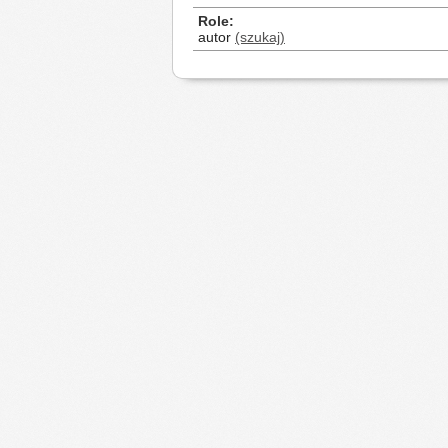
Role
autor
(szukaj)