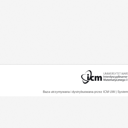
Baza utrzymywana i dystrybuowana przez
ICM UW
| System