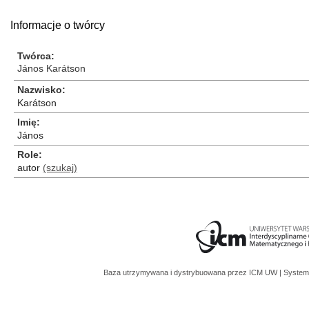
Informacje o twórcy
Twórca
János Karátson
Nazwisko
Karátson
Imię
János
Role
autor
(szukaj)
Baza utrzymywana i dystrybuowana przez
ICM UW
| System