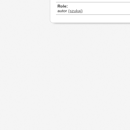
Role
autor
(szukaj)