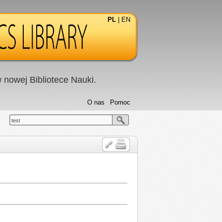
PL
|
EN
nowej Bibliotece Nauki.
O nas
Pomoc
test