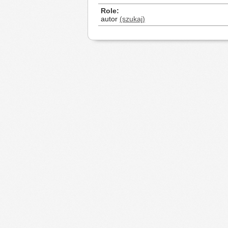
Role
autor
(szukaj)