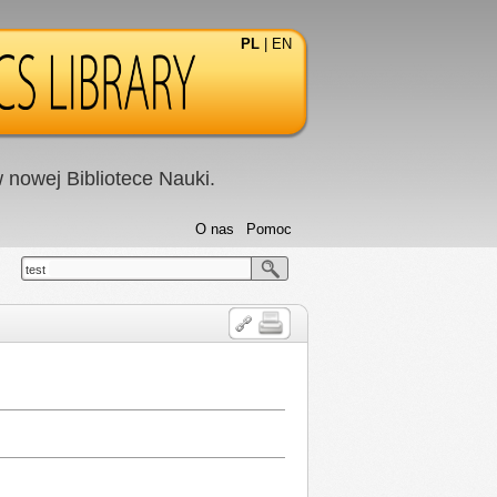
PL
|
EN
nowej Bibliotece Nauki.
O nas
Pomoc
test