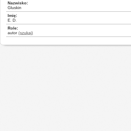
Nazwisko
Gluskin
Imię
E. D.
Role
autor
(szukaj)