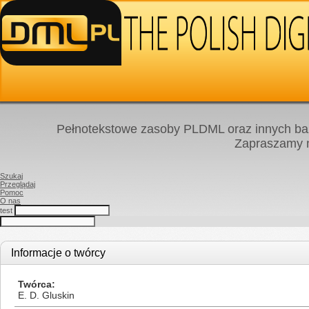
Pełnotekstowe zasoby PLDML oraz innych baz
Zapraszamy
Szukaj
Przeglądaj
Pomoc
O nas
test
Informacje o twórcy
Twórca
E. D. Gluskin