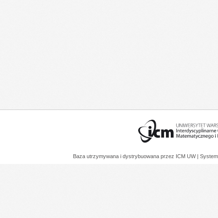
Baza utrzymywana i dystrybuowana przez
ICM UW
| System