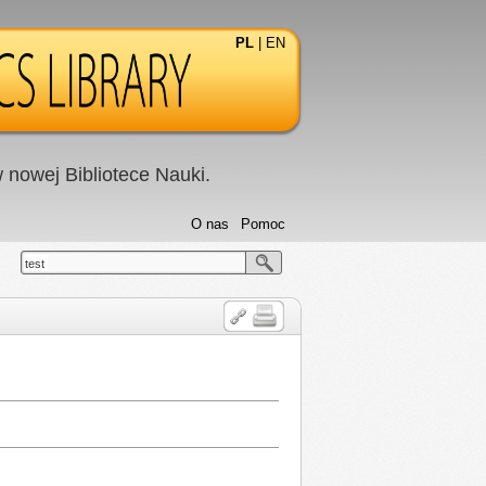
PL
|
EN
nowej Bibliotece Nauki.
O nas
Pomoc
test