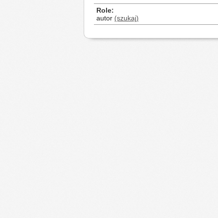
Role
autor
(szukaj)