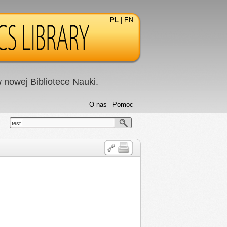
PL
|
EN
nowej Bibliotece Nauki.
O nas
Pomoc
test