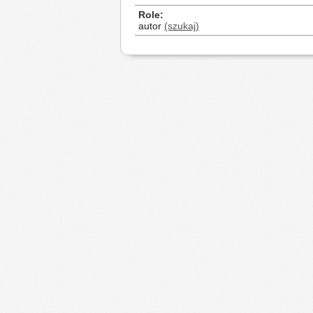
Role
autor
(szukaj)