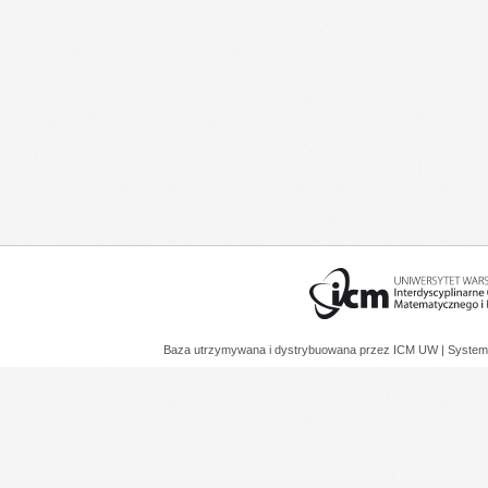
Baza utrzymywana i dystrybuowana przez
ICM UW
| System