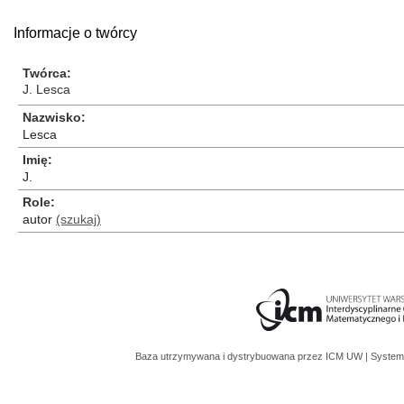
Informacje o twórcy
Twórca
J. Lesca
Nazwisko
Lesca
Imię
J.
Role
autor
(szukaj)
Baza utrzymywana i dystrybuowana przez
ICM UW
| System