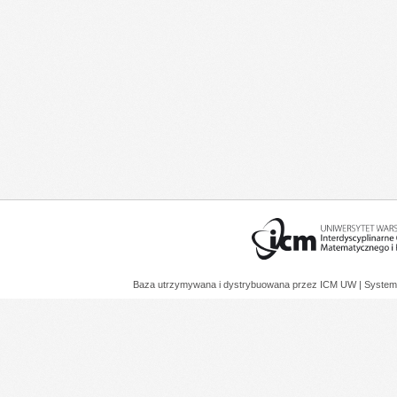
Baza utrzymywana i dystrybuowana przez
ICM UW
| System