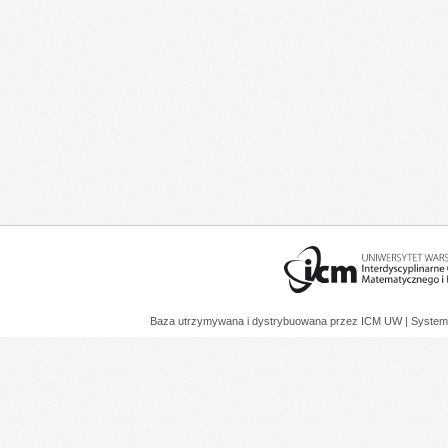
Baza utrzymywana i dystrybuowana przez
ICM UW
| System