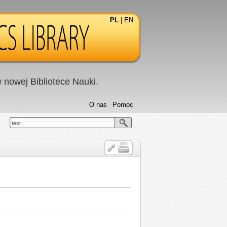
PL
|
EN
nowej Bibliotece Nauki.
O nas
Pomoc
test