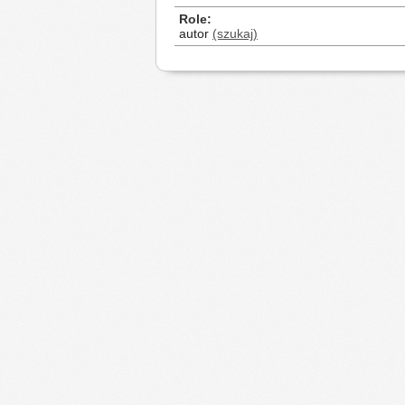
Role
autor
(szukaj)