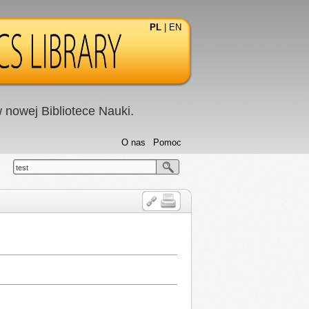
PL
|
EN
nowej Bibliotece Nauki.
O nas
Pomoc
test