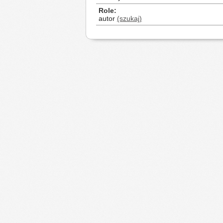
Role
autor
(szukaj)