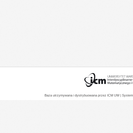
Baza utrzymywana i dystrybuowana przez
ICM UW
| System