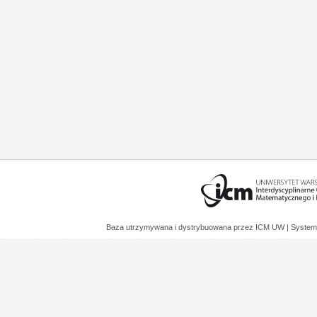
Baza utrzymywana i dystrybuowana przez
ICM UW
| System