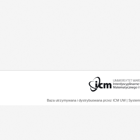
Baza utrzymywana i dystrybuowana przez
ICM UW
| System