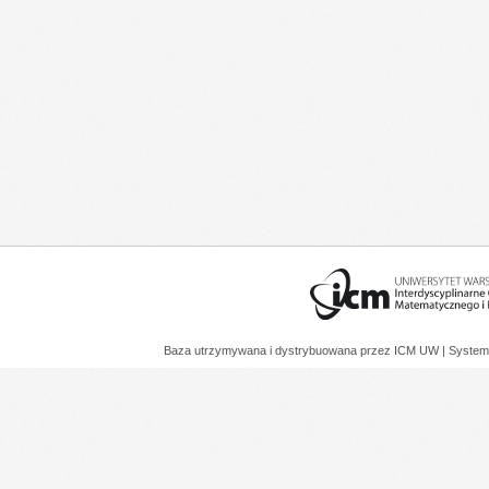
Baza utrzymywana i dystrybuowana przez
ICM UW
| System