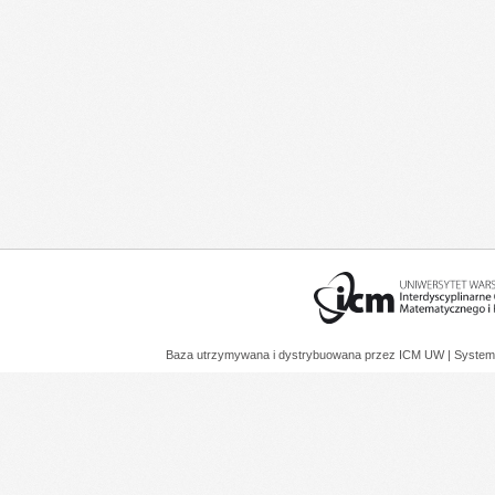
Baza utrzymywana i dystrybuowana przez
ICM UW
| System