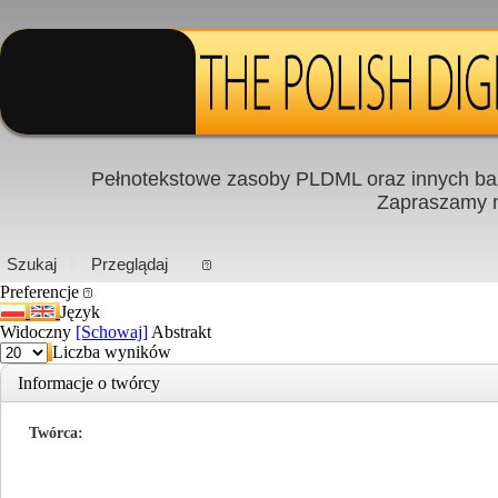
Pełnotekstowe zasoby PLDML oraz innych baz
Zapraszamy
PL
|
EN
Szukaj
Przeglądaj
Preferencje
Język
Widoczny
[Schowaj]
Abstrakt
Liczba wyników
Informacje o twórcy
Twórca