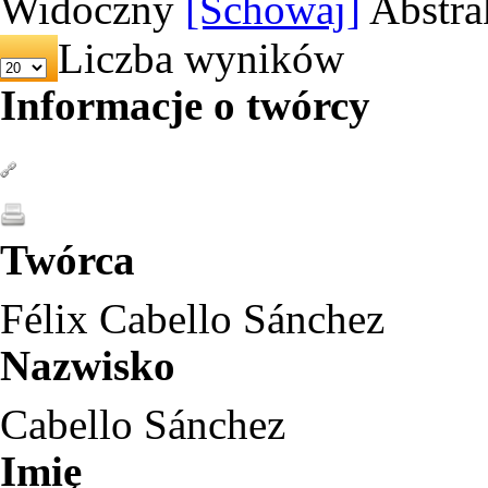
Widoczny
[Schowaj]
Abstra
Liczba wyników
Informacje o twórcy
Twórca
Félix Cabello Sánchez
Nazwisko
Cabello Sánchez
Imię