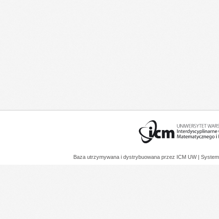
Baza utrzymywana i dystrybuowana przez
ICM UW
| System