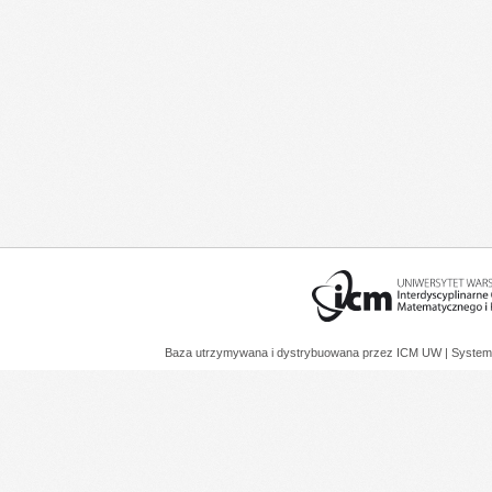
Baza utrzymywana i dystrybuowana przez
ICM UW
| System