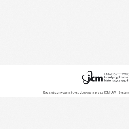
Baza utrzymywana i dystrybuowana przez
ICM UW
| System