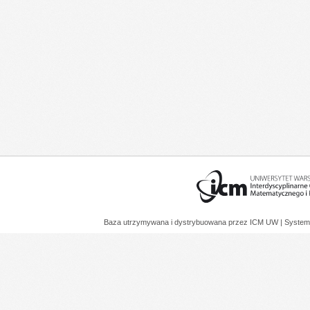
Baza utrzymywana i dystrybuowana przez
ICM UW
| System