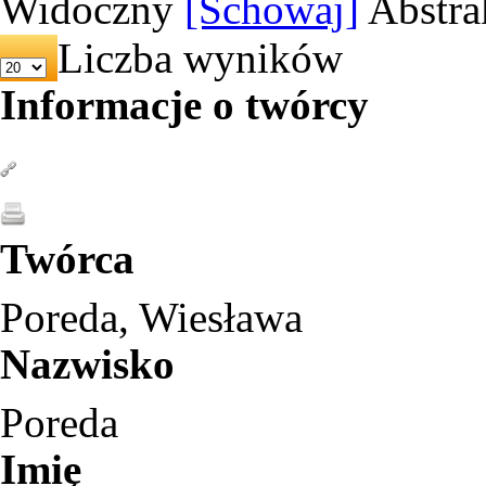
Widoczny
[Schowaj]
Abstra
Liczba wyników
Informacje o twórcy
Twórca
Poreda, Wiesława
Nazwisko
Poreda
Imię