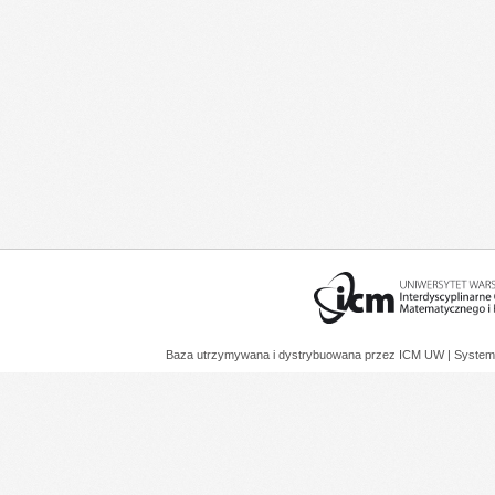
Baza utrzymywana i dystrybuowana przez
ICM UW
| System