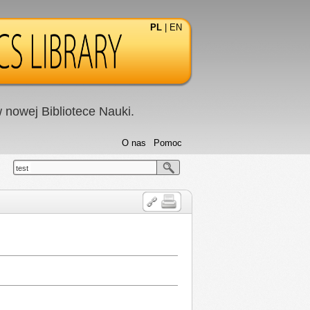
PL
|
EN
nowej Bibliotece Nauki.
O nas
Pomoc
test