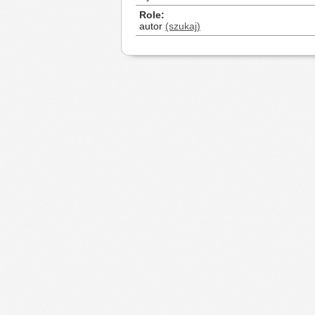
Role
autor
(szukaj)